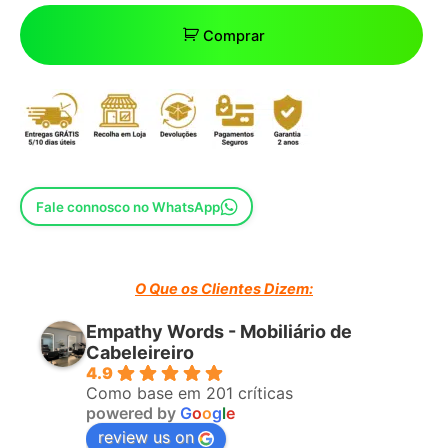
Comprar
Fale connosco no WhatsApp
O Que os Clientes Dizem:
Empathy Words - Mobiliário de
Cabeleireiro
4.9
Como base em 201 críticas
powered by
G
o
o
g
l
e
review us on