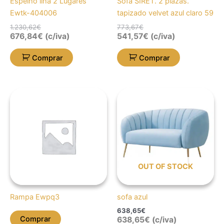
Espelho ilha 2 Lugares
Sofá SIRET. 2 plazas.
Ewtk-404006
tapizado velvet azul claro 59
1.230,62
€
773,67
€
676,84
€
(c/iva)
541,57
€
(c/iva)
Comprar
Comprar
OUT OF STOCK
Rampa Ewpq3
sofa azul
638,65
€
Comprar
638,65
€
(c/iva)