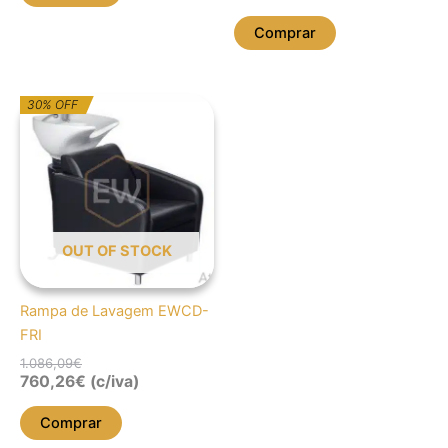
Comprar
O
O
30% OFF
preço
preço
original
atual
era:
é:
1.086,09€.
760,26€.
OUT OF STOCK
Rampa de Lavagem EWCD-
FRI
1.086,09
€
760,26
€
(c/iva)
Comprar