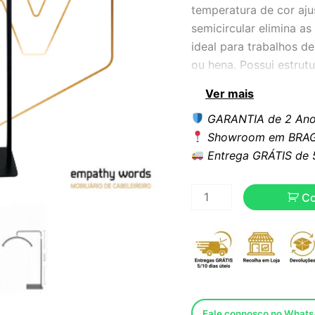
temperatura de cor aju
semicircular elimina a
ideal para trabalhos d
ou hena. Possui estrutu
Controlo rápido por me
Ver mais
remoto.
GARANTIA de 2 Ano
Showroom em BRAG
Entrega GRÁTIS de 5 
C
Fale connosco no What