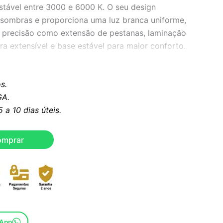
stável entre 3000 e 6000 K. O seu design
s sombras e proporciona uma luz branca uniforme,
e precisão como extensão de pestanas, laminação
ra extensível e base estável para maior conforto.
io de botão rotativo integrado ou controlo
s.
A.
a 10 dias úteis.
omprar
sApp