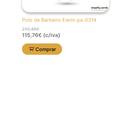
Polo de Barbeiro Ewmi-pa-0314
210,45
€
115,76
€
(c/iva)
Comprar