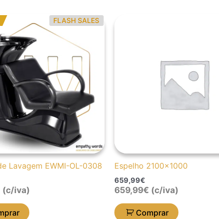
FLASH SALES
reço
reço
iginal
ual
a:
13,28€.
47,30€.
de Lavagem EWMI-OL-0308
Espelho 2100×1000
659,99
€
€
(c/iva)
659,99
€
(c/iva)
mprar
Comprar