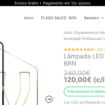
Envios Grátis + Pagamento em 12x s/juros
Inicio
FLASH SALES -60%
Barbeiro
O
O
Quantidade
Início
/
Equipamentos Elec
preç
preç
de
Iluminação Profissional
/ 
origi
atual
Lâmpada
era:
é:
4.9/5
(+200 
LED
Lâmpada LED 
240,
120,
para
BRN
sobrancelhas
EWWK-
240,00
€
BRN
120,00
€
(c/
Fale connosco no What
Luz LED profissional c