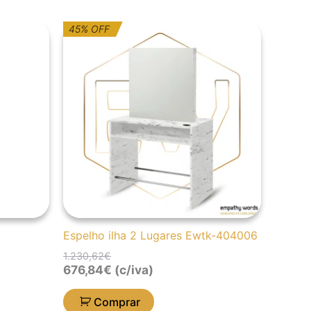
O
O
45% OFF
preço
preço
original
atual
era:
é:
1.230,62€.
676,84€.
Espelho ilha 2 Lugares Ewtk-404006
1.230,62
€
676,84
€
(c/iva)
Comprar