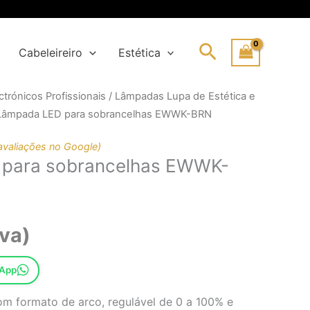
Search
Cabeleireiro
Estética
trónicos Profissionais
/
Lâmpadas Lupa de Estética e
o
o
Lâmpada LED para sobrancelhas EWWK-BRN
nal
avaliações no Google)
para sobrancelhas EWWK-
00€.
00€.
iva)
sApp
om formato de arco, regulável de 0 a 100% e