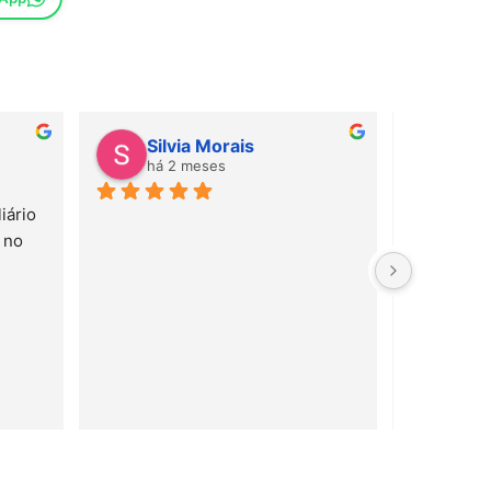
Silvia Morais
Gab
há 2 meses
há 
ário 
Amei! Mate
no 
e serviço 
rápido!