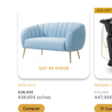
O
O
45% OFF
p
p
or
at
er
é:
8
4
OUT OF STOCK
sofa azul
Rampas 
638,65
€
813,28
€
638,65
€
(c/iva)
447,30
Comprar
Co