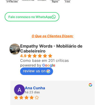
Fale connosco no WhatsApp
O Que os Clientes Dizem:
Empathy Words - Mobiliário de
Cabeleireiro
4.9
Como base em 201 críticas
powered by
G
o
o
g
l
e
review us on
Ana Cunha
há 23 dias
P