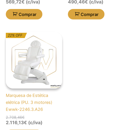
569,72
€
(c/iva)
490,46
€
(c/iva)
Comprar
Comprar
O
O
22% OFF
preço
preço
original
atual
era:
é:
2.708,46€.
2.116,13€.
Marquesa de Estética
elétrica (PU. 3 motores)
Ewwk-2246.3.A26
2.708,46
€
2.116,13
€
(c/iva)