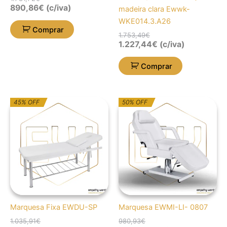
890,86
€
(c/iva)
madeira clara Ewwk-
WKE014.3.A26
Comprar
1.753,49
€
1.227,44
€
(c/iva)
Comprar
O
O
O
O
45% OFF
50% OFF
preço
preço
preço
preço
original
atual
original
atual
era:
é:
era:
é:
1.035,91€.
569,72€.
980,93€.
490,46€.
Marquesa Fixa EWDU-SP
Marquesa EWMI-LI- 0807
1.035,91
€
980,93
€