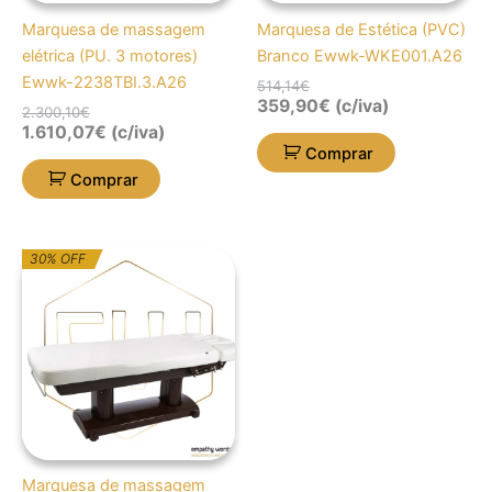
Marquesa de massagem
Marquesa de Estética (PVC)
elétrica (PU. 3 motores)
Branco Ewwk-WKE001.A26
Ewwk-2238TBI.3.A26
514,14
€
359,90
€
(c/iva)
2.300,10
€
1.610,07
€
(c/iva)
Comprar
Comprar
O
O
30% OFF
preço
preço
original
atual
era:
é:
3.585,45€.
2.509,82€.
Marquesa de massagem