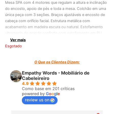
Mesa SPA com 4 motores que regulam a altura e inclinação
do encosto, apoio de pés e toda a mesa. Colchão em uma
única peça com 3 seções. Braços ajustáveis ​​e encosto de
cabeça com orifício facial. Estrutura metálica com
acabamento em madeira escura ou natural. Estofamento
ultramacio de grande conforto com estofamento em PU
branco de alta qualidade.
Ver mais
Esgotado
O Que os Clientes Dizem:
Empathy Words - Mobiliário de
Cabeleireiro
4.9
Como base em 201 críticas
powered by
G
o
o
g
l
e
review us on