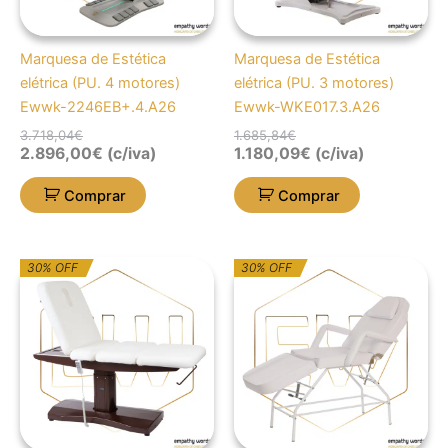
Marquesa de Estética
Marquesa de Estética
elétrica (PU. 4 motores)
elétrica (PU. 3 motores)
Ewwk-2246EB+.4.A26
Ewwk-WKE017.3.A26
3.718,04
€
1.685,84
€
2.896,00
€
(c/iva)
1.180,09
€
(c/iva)
Comprar
Comprar
O
O
O
O
30% OFF
30% OFF
preço
preço
preço
preço
original
atual
original
atual
era:
é:
era:
é:
2.300,10€.
1.610,07€.
514,14€.
359,90€.