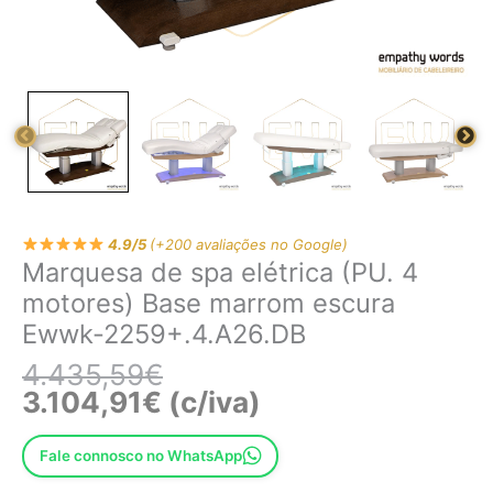
4.9/5
(+200 avaliações no Google)
Marquesa de spa elétrica (PU. 4
motores) Base marrom escura
Ewwk-2259+.4.A26.DB
4.435,59
€
3.104,91
€
(c/iva)
Fale connosco no WhatsApp