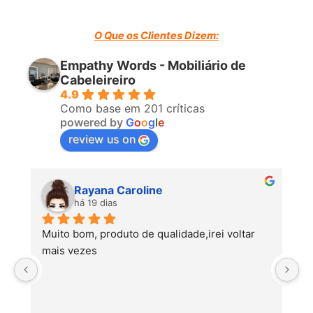
O Que os Clientes Dizem:
Empathy Words - Mobiliário de
Cabeleireiro
4.9
Como base em 201 críticas
powered by
G
o
o
g
l
e
review us on
Rayana Caroline
há 19 dias
Muito bom, produto de qualidade,irei voltar 
mais vezes