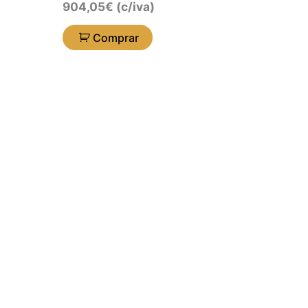
904,05
€
(c/iva)
Comprar