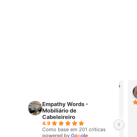
Daniel Augusto
há 25 dias
Empathy Words -
Perfeito ♥️♥️♥️♥️
Mobiliário de
Cabeleireiro
4.9
Como base em 201 críticas
powered by
G
o
o
g
l
e