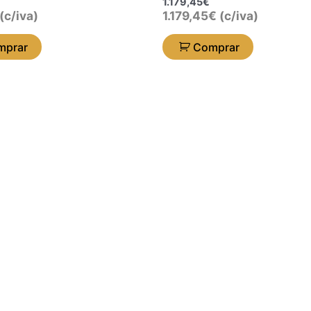
1.179,45
€
(c/iva)
1.179,45
€
(c/iva)
mprar
Comprar