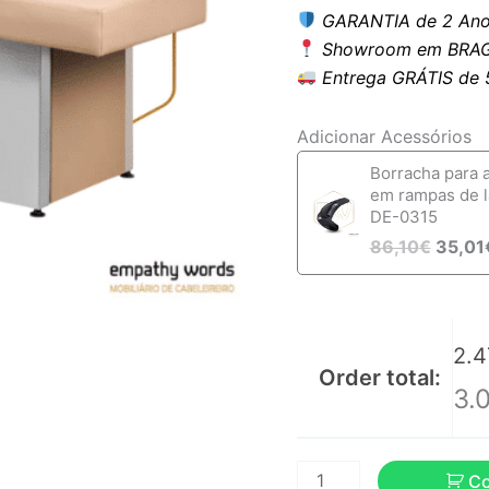
GARANTIA de 2 Ano
Showroom em BRAG
Entrega GRÁTIS de 5 
Adicionar Acessórios
Borracha para 
em rampas de 
DE-0315
86,10
€
35,01
2.4
Order total:
3.
C