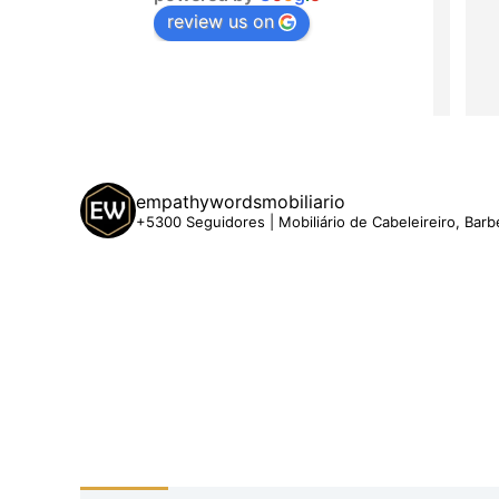
review us on
empathywordsmobiliario
+5300 Seguidores | Mobiliário de Cabeleireiro, Barb