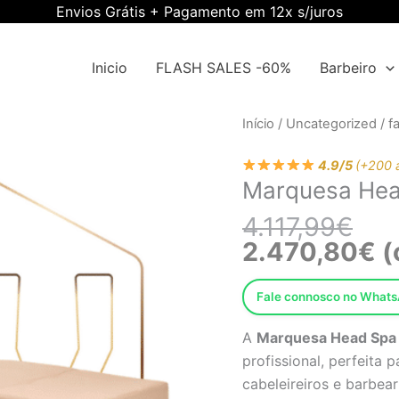
Envios Grátis + Pagamento em 12x s/juros
Inicio
FLASH SALES -60%
Barbeiro
O
O
Quantidade
Início
/
Uncategorized
/
f
pre
pre
de
orig
atua
4.9/5
(+200 
Marquesa
Marquesa Hea
era:
é:
Head
4.11
2.47
Spa
4.117,99
€
017
2.470,80
€
(
EWAS-
1378
Fale connosco no What
A
Marquesa Head Spa
profissional, perfeita 
cabeleireiros e barbear