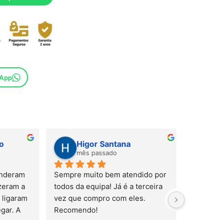
sApp
Higor Santana
Sus
mês passado
mês
ram 
Sempre muito bem atendido por 
m a 
todos da equipa! Já é a terceira 
aram 
vez que compro com eles. 
 A 
Recomendo!