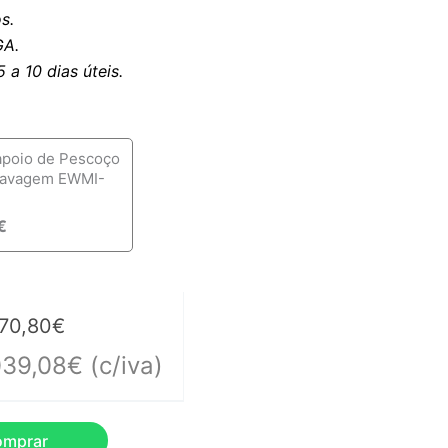
s.
A.
a 10 dias úteis.
apoio de Pescoço
lavagem EWMI-
€
70,80
€
039,08
€
(c/iva)
omprar