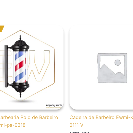
reço
reço
iginal
ual
a:
5,10€.
2,80€.
arbearia Polo de Barbeiro
Cadeira de Barbeiro Ewmi-
mi-pa-0318
0111 VI