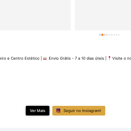
minha experiência é de 5 es
eiro e Centro Estético |
Envio Grátis - 7 a 10 dias úteis |
Visite o 
Ver Mais
Seguir no Instagram!