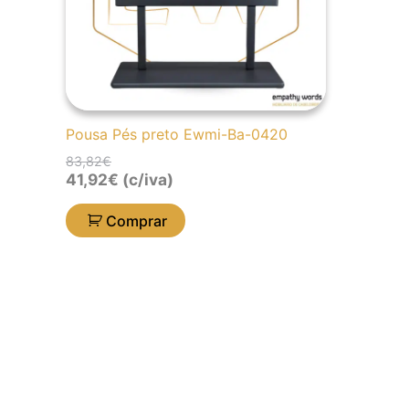
Pousa Pés preto Ewmi-Ba-0420
83,82
€
41,92
€
(c/iva)
Comprar