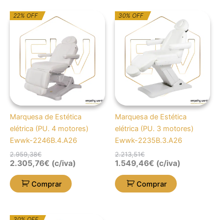
O
O
O
O
22% OFF
30% OFF
preço
preço
preço
preço
original
atual
original
atual
era:
é:
era:
é:
2.959,38€.
2.305,76€.
2.213,51€.
1.549,46€.
Marquesa de Estética
Marquesa de Estética
elétrica (PU. 4 motores)
elétrica (PU. 3 motores)
Ewwk-2246B.4.A26
Ewwk-2235B.3.A26
2.959,38
€
2.213,51
€
2.305,76
€
(c/iva)
1.549,46
€
(c/iva)
Comprar
Comprar
O
O
30% OFF