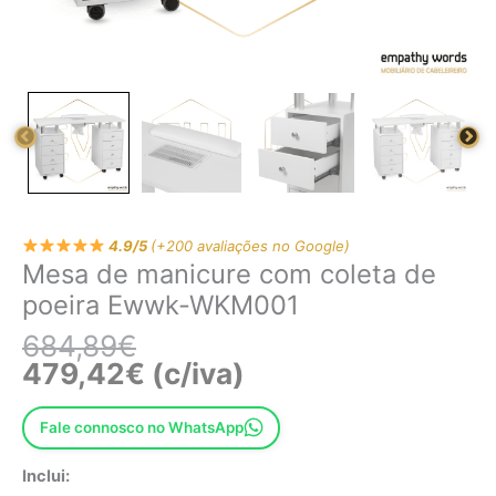
4.9/5
(+200 avaliações no Google)
Mesa de manicure com coleta de
poeira Ewwk-WKM001
684,89
€
479,42
€
(c/iva)
Fale connosco no WhatsApp
Inclui: