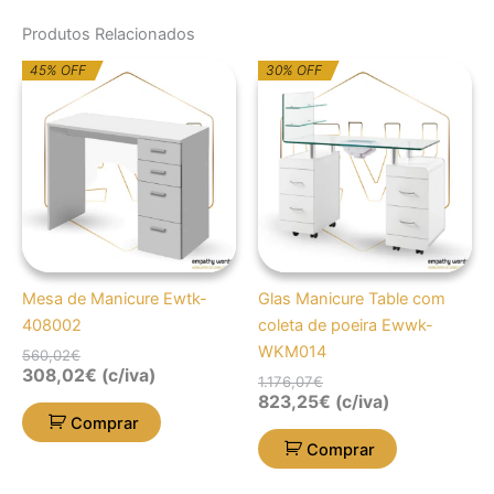
Produtos Relacionados
O
O
O
O
45% OFF
30% OFF
preço
preço
preço
preço
original
atual
original
atual
era:
é:
era:
é:
560,02€.
308,02€.
1.176,07€.
823,25€.
Mesa de Manicure Ewtk-
Glas Manicure Table com
408002
coleta de poeira Ewwk-
WKM014
560,02
€
308,02
€
(c/iva)
1.176,07
€
823,25
€
(c/iva)
Comprar
Comprar