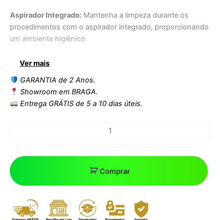
Aspirador Integrado:
Mantenha a limpeza durante os
procedimentos com o aspirador integrado, proporcionando
um ambiente higiênico.
Ver mais
Bolsa para Armazenamento:
Armazene facilmente
utensílios e produtos essenciais na bolsa, mantendo tudo
GARANTIA de 2 Anos.
organizado e ao alcance.
Showroom em BRAGA.
Entrega GRÁTIS de 5 a 10 dias úteis.
Almofada para as Mãos:
Proporcione conforto aos seus
clientes com a almofada para as mãos, garantindo uma
experiência relaxante.
Coluna Dupla com Gavetas:
Oferece espaço de
armazenamento adicional com gavetas para manter a área
Comprar
de trabalho organizada.
Rodas Incluídas:
A mobilidade é simplificada com rodas,
permitindo ajustar facilmente a posição da mesa conforme