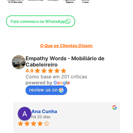
necessário.
Características Adicionais:
Fale connosco no WhatsApp
Material:
Madeira Branca
Design Elegante:
Adapta-se facilmente a diferentes estilos
de decoração.
O Que os Clientes Dizem:
Empathy Words - Mobiliário de
Cabeleireiro
4.9
Como base em 201 críticas
powered by
G
o
o
g
l
e
review us on
Ana Cunha
há 20 dias
P