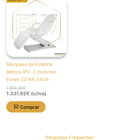
preço
preço
original
atual
era:
é:
1.902,32€.
1.331,62€.
Marquesa de Estética
elétrica (PU. 3 motores)
Ewwk-2214A.3.A26
1.902,32
€
1.331,62
€
(c/iva)
Comprar
Perguntas Frequentes!