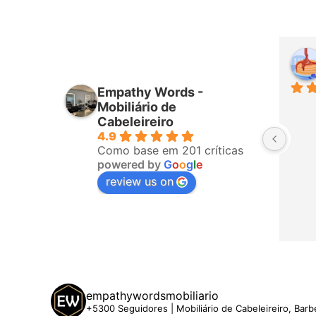
iro
Higor Santana
mês passado
Empathy Words -
ponderam 
Sempre muito bem atendido por 
Mobiliário de
fizeram a 
todos da equipa! Já é a terceira 
Cabeleireiro
4.9
o, ligaram 
vez que compro com eles. 
Como base em 201 críticas
hegar. A 
Recomendo!
powered by
G
o
o
g
l
e
 5 estrelas
review us on
empathywordsmobiliario
+5300 Seguidores | Mobiliário de Cabeleireiro, Barb