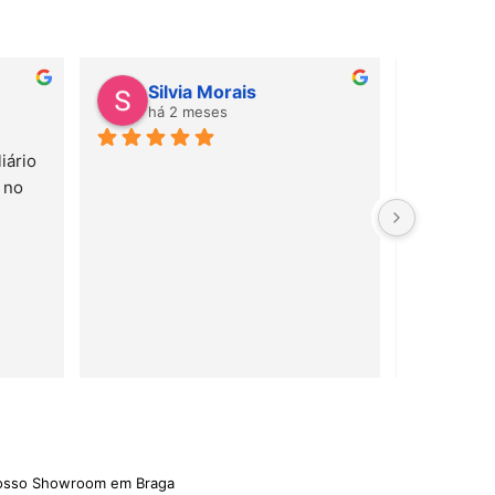
Silvia Morais
Gab
há 2 meses
há 
ário 
Amei! Mate
no 
e serviço 
rápido!
nosso Showroom em Braga