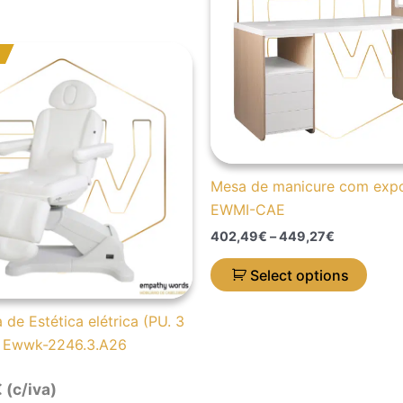
varia
The
O
O
optio
preço
preço
may
original
atual
era:
é:
be
2.708,46€.
2.116,13€.
chos
on
the
Mesa de manicure com expo
prod
EWMI-CAE
page
402,49
€
–
449,27
€
Select options
de Estética elétrica (PU. 3
 Ewwk-2246.3.A26
€
(c/iva)