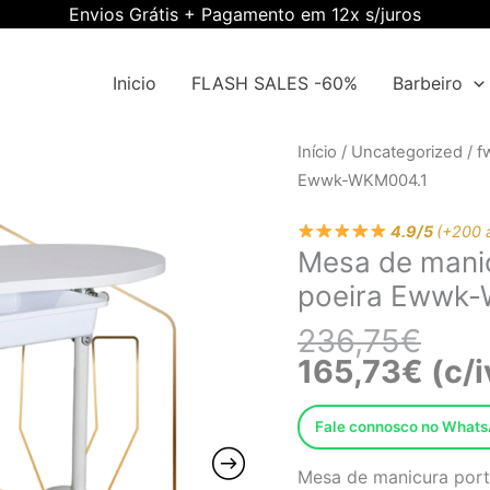
Envios Grátis + Pagamento em 12x s/juros
Inicio
FLASH SALES -60%
Barbeiro
O
O
Início
/
Uncategorized
/
f
preç
preç
Ewwk-WKM004.1
origi
atual
era:
é:
4.9/5
(+200 
Mesa de manic
236,
165,7
poeira Ewwk
236,75
€
165,73
€
(c/i
Fale connosco no What
Mesa de manicura port