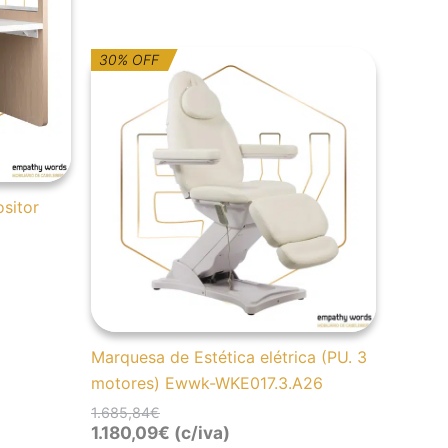
nts.
O
O
30% OFF
ns
preço
preço
original
atual
era:
é:
1.685,84€.
1.180,09€.
en
sitor
uct
Marquesa de Estética elétrica (PU. 3
motores) Ewwk-WKE017.3.A26
1.685,84
€
1.180,09
€
(c/iva)