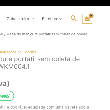
Search
Cabeleireiro
Estética
wk
/ Mesa de manicure portátil sem coleta de poeira
o
o
nal
avaliações no Google)
ure portátil sem coleta de
75€.
3€.
-WKM004.1
va)
sApp
átil e dobrável equipada com uma gaveta sob a