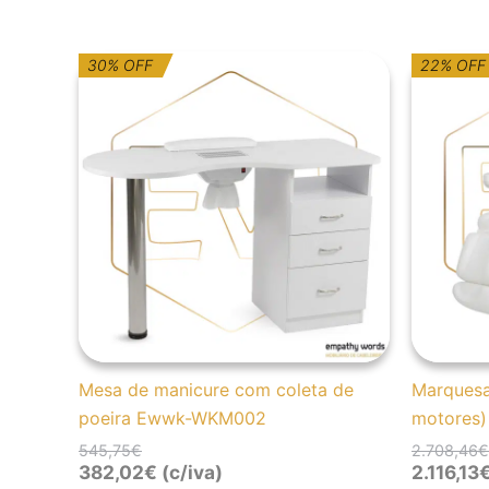
O
O
30% OFF
22% OFF
preço
preço
original
atual
era:
é:
545,75€.
382,02€.
Mesa de manicure com coleta de
Marquesa 
poeira Ewwk-WKM002
motores)
545,75
€
2.708,46
€
382,02
€
(c/iva)
2.116,13