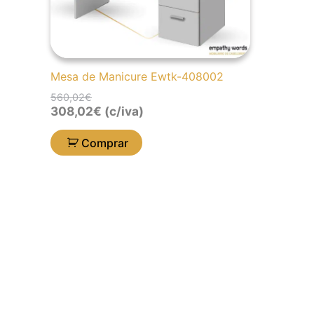
Mesa de Manicure Ewtk-408002
560,02
€
308,02
€
(c/iva)
Comprar