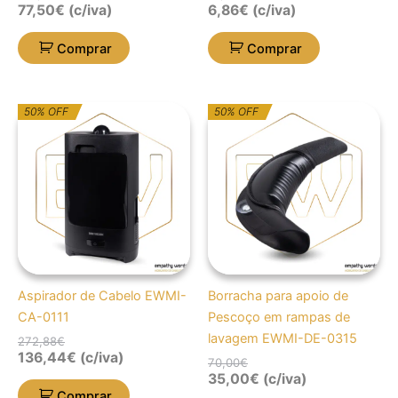
77,50
€
(c/iva)
6,86
€
(c/iva)
Comprar
Comprar
O
O
O
O
50% OFF
50% OFF
preço
preço
preço
preço
original
atual
original
atual
era:
é:
era:
é:
272,88€.
136,44€.
70,00€.
35,00€.
Aspirador de Cabelo EWMI-
Borracha para apoio de
CA-0111
Pescoço em rampas de
lavagem EWMI-DE-0315
272,88
€
136,44
€
(c/iva)
70,00
€
35,00
€
(c/iva)
Comprar