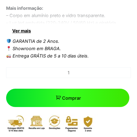
Mais informação:
– Corpo em alumínio preto e vidro transparente.
– Luz led embutida (220-240V / 50/60 Hz) e giratória
(50/60 RPM).
Ver mais
– Motor síncrono de ímã permanente de alta qualidade.
GARANTIA de 2 Anos.
– Adequado para interiores e exteriores
Showroom em BRAGA.
Entrega GRÁTIS de 5 a 10 dias úteis.
Comprar