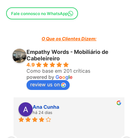
Fale connosco no WhatsApp
O Que os Clientes Dizem:
Empathy Words - Mobiliário de
Cabeleireiro
4.9
Como base em 201 críticas
powered by
G
o
o
g
l
e
review us on
Ana Cunha
há 24 dias
P