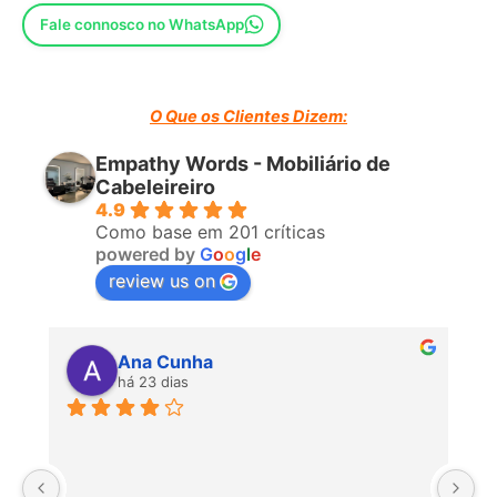
Fale connosco no WhatsApp
O Que os Clientes Dizem:
Empathy Words - Mobiliário de
Cabeleireiro
4.9
Como base em 201 críticas
powered by
G
o
o
g
l
e
review us on
Ana Cunha
há 23 dias
P