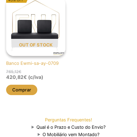
preço
preço
original
atual
era:
é:
765,12€.
420,82€.
OUT OF STOCK
Banco Ewmi-sa-ay-0709
765,12
€
420,82
€
(c/iva)
Comprar
Perguntas Frequentes!
Qual é o Prazo e Custo do Envio?
O Mobiliário vem Montado?