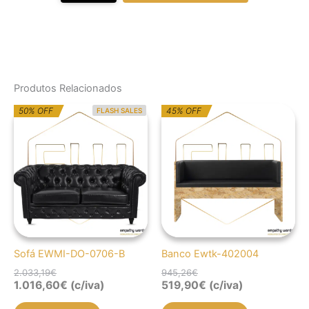
Produtos Relacionados
O
O
O
O
50% OFF
45% OFF
FLASH SALES
preço
preço
preço
preço
original
atual
original
atual
era:
é:
era:
é:
2.033,19€.
1.016,60€.
945,26€.
519,90€.
Sofá EWMI-DO-0706-B
Banco Ewtk-402004
2.033,19
€
945,26
€
1.016,60
€
(c/iva)
519,90
€
(c/iva)