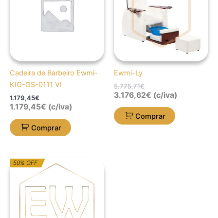
5.775,71€.
3.176,62€.
Cadeira de Barbeiro Ewmi-
Ewmi-Ly
KIG-GS-0111 VI
5.775,71
€
3.176,62
€
(c/iva)
1.179,45
€
1.179,45
€
(c/iva)
Comprar
Comprar
O
O
50% OFF
preço
preço
original
atual
era:
é:
70,00€.
35,00€.