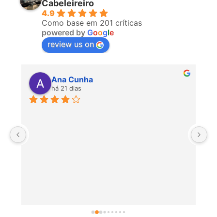
Cabeleireiro
4.9
Como base em 201 críticas
powered by
G
o
o
g
l
e
review us on
Ana Cunha
há 21 dias
P