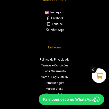
Redes Sociais
Instagram
Facebook
Youtube
WhatsApp
Enlaces
Politica de Privacidade
Termos e Condições
0
Pedir Orçamento
Klarna - Pague até 3x
Comprar agora
Marcar Visita
Chave na Mão
Fale connosco no WhatsApp
Orçamento