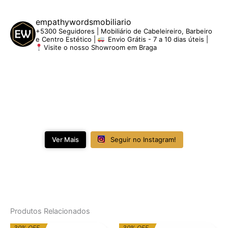
empathywordsmobiliario
+5300 Seguidores | Mobiliário de Cabeleireiro, Barbeiro
e Centro Estético |
Envio Grátis - 7 a 10 dias úteis |
Visite o nosso Showroom em Braga
Ver Mais
Seguir no Instagram!
Produtos Relacionados
O
O
O
O
30% OFF
30% OFF