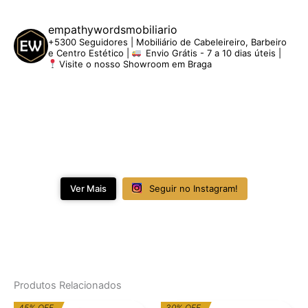
empathywordsmobiliario
+5300 Seguidores | Mobiliário de Cabeleireiro, Barbeiro
e Centro Estético |
Envio Grátis - 7 a 10 dias úteis |
Visite o nosso Showroom em Braga
Ver Mais
Seguir no Instagram!
Produtos Relacionados
O
O
O
O
45% OFF
30% OFF