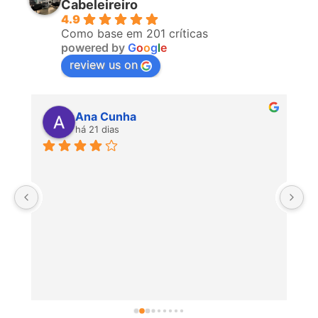
Cabeleireiro
4.9
Como base em 201 críticas
powered by
G
o
o
g
l
e
review us on
Ana Cunha
há 21 dias
P