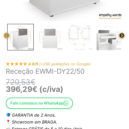
4.9/5
(+200 avaliações no Google)
Receção EWMI-DY22/50
720,53
€
396,29
€
(c/iva)
Fale connosco no WhatsApp
GARANTIA de 2 Anos.
Showroom em BRAGA.
Entrega GRÁTIS de 5 a 10 dias úteis.