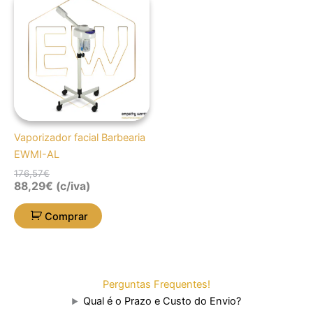
preço
preço
original
atual
era:
é:
176,57€.
88,29€.
Vaporizador facial Barbearia
EWMI-AL
176,57
€
88,29
€
(c/iva)
Comprar
Perguntas Frequentes!
Qual é o Prazo e Custo do Envio?