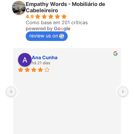
Empathy Words - Mobiliário de
Cabeleireiro
4.9
Como base em 201 críticas
powered by
G
o
o
g
l
e
review us on
Ana Cunha
há 21 dias
P