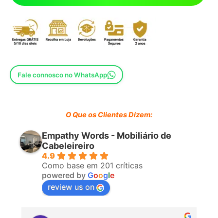
Fale connosco no WhatsApp
O Que os Clientes Dizem:
Empathy Words - Mobiliário de
Cabeleireiro
4.9
Como base em 201 críticas
powered by
G
o
o
g
l
e
review us on