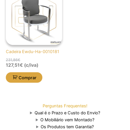
original
atual
era:
é:
231,86€.
127,51€.
Cadeira Ewdu-Ha-0010181
231,86
€
127,51
€
(c/iva)
Comprar
Perguntas Frequentes!
Qual é o Prazo e Custo do Envio?
O Mobiliário vem Montado?
Os Produtos tem Garantia?