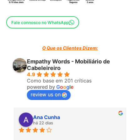
Largura: 157 cms
Comprimento: 84 cms
Fale connosco no WhatsApp
Altura: 71 cms
Embalagem:
O Que os Clientes Dizem:
Empathy Words - Mobiliário de
UNIDADES: 1
Cabeleireiro
4.9
VOLUME: 0,77 m3
Como base em 201 críticas
powered by
G
o
o
g
l
e
IMPORTANTE.- Este produto possui um certificado (test
review us on
report), emitido por um laboratório internacional aprovado,
detalhando a conformidade com a norma UNE ou seu
equivalente internacional.
Ana Cunha
há 22 dias
P