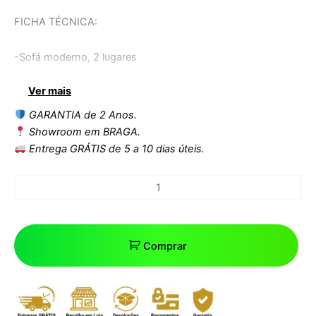
FICHA TÉCNICA:
-Sofá moderno, 2 lugares
Ver mais
-Interior com estrutura de madeira e espuma de alta
densidade.
GARANTIA de 2 Anos.
Showroom em BRAGA.
-Pernas metálicas com acabamento dourado
Entrega GRÁTIS de 5 a 10 dias úteis.
-Estofo em pele sintética preta
-Almofadas decorativas incluídas
Comprar
-Outras cores disponíveis
Dimensões: