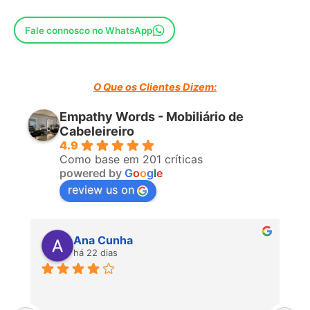
Fale connosco no WhatsApp
O Que os Clientes Dizem:
Empathy Words - Mobiliário de
Cabeleireiro
4.9
Como base em 201 críticas
powered by
G
o
o
g
l
e
review us on
Ana Cunha
há 22 dias
P