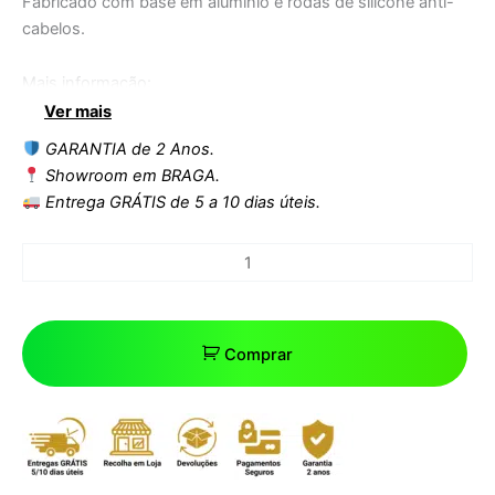
Fabricado com base em alumínio e rodas de silicone anti-
cabelos.
Mais informação:
Vinil de PVC brilhante retardante de fogo de qualidade em
Ver mais
preto e prata
GARANTIA de 2 Anos.
Base de alumínio 5 estrelas
Showroom em BRAGA.
Espuma de alta densidade com recuperação rápida.
Entrega GRÁTIS de 5 a 10 dias úteis.
elevador de gás
Rodas removíveis de silicone anti-cabelo
Comprar