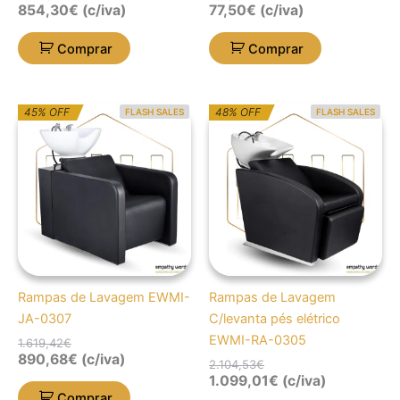
854,30
€
(c/iva)
77,50
€
(c/iva)
Comprar
Comprar
O
O
O
O
45% OFF
48% OFF
FLASH SALES
FLASH SALES
preço
preço
preço
preço
original
atual
original
atual
era:
é:
era:
é:
1.619,42€.
890,68€.
2.104,53€.
1.099,01€.
Rampas de Lavagem EWMI-
Rampas de Lavagem
JA-0307
C/levanta pés elétrico
EWMI-RA-0305
1.619,42
€
890,68
€
(c/iva)
2.104,53
€
1.099,01
€
(c/iva)
Comprar