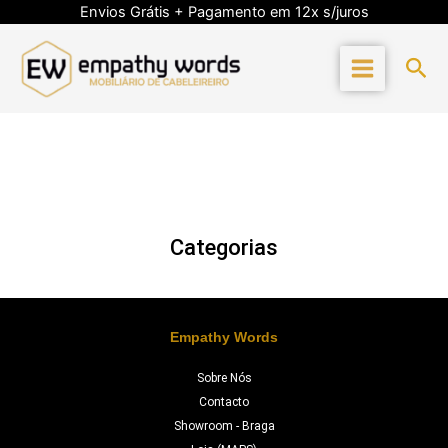
Skip
Envios Grátis + Pagamento em 12x s/juros
to
content
Sea
Categorias
Empathy Words
Sobre Nós
Contacto
Showroom - Braga