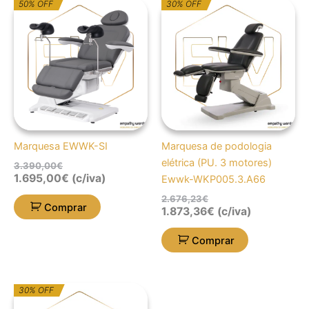
O
O
O
O
50% OFF
30% OFF
preço
preço
preço
preço
original
atual
original
atual
era:
é:
era:
é:
3.390,00€.
1.695,00€.
2.676,23€.
1.873,36€.
Marquesa EWWK-SI
Marquesa de podologia
elétrica (PU. 3 motores)
3.390,00
€
1.695,00
€
(c/iva)
Ewwk-WKP005.3.A66
2.676,23
€
Comprar
1.873,36
€
(c/iva)
Comprar
O
O
30% OFF
preço
preço