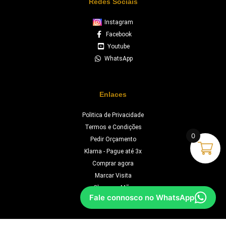
Redes Sociais
Instagram
Facebook
Youtube
WhatsApp
Enlaces
Politica de Privacidade
Termos e Condições
0
Pedir Orçamento
Klarna - Pague até 3x
Comprar agora
Marcar Visita
Chave na Mão
Fale connosco no WhatsApp
Orçamento