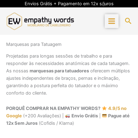
Skip
Envios Grátis + Pagamento em 12x s/juros
to
content
Sea
Marquesas para Tatuagem
Projetadas para longas sessões de trabalho e para
responder às necessidades anatómicas de cada tatuagem.
As nossas
marquesas para tatuadores
oferecem múltiplos
ajustes independentes de braços, pernas e inclinação,
garantindo a postura perfeita do tatuador e o máximo
conforto do cliente.
PORQUÊ COMPRAR NA EMPATHY WORDS?
4.9/5 no
Google
(+200 Avaliações) |
Envio Grátis
|
Pague até
12x Sem Juros
(Cofidis / Klarna)