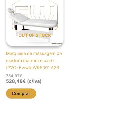
original
atual
era:
é:
754,97€.
528,48€.
OUT OF STOCK
Marquesa de massagem de
madeira marrom escuro
(PVC) Ewwk-WKS001.A26
754,97
€
528,48
€
(c/iva)
Comprar