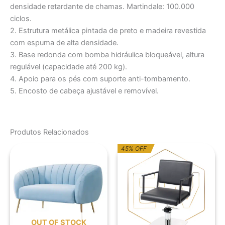
densidade retardante de chamas. Martindale: 100.000
ciclos.
2. Estrutura metálica pintada de preto e madeira revestida
com espuma de alta densidade.
3. Base redonda com bomba hidráulica bloqueável, altura
regulável (capacidade até 200 kg).
4. Apoio para os pés com suporte anti-tombamento.
5. Encosto de cabeça ajustável e removível.
Produtos Relacionados
O
O
45% OFF
preço
preço
original
atual
era:
é:
927,42€.
510,08€.
OUT OF STOCK