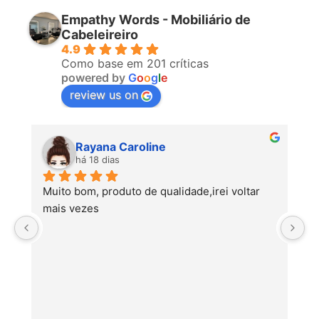
Empathy Words - Mobiliário de
Cabeleireiro
4.9
Como base em 201 críticas
powered by
G
o
o
g
l
e
review us on
Rayana Caroline
há 18 dias
Muito bom, produto de qualidade,irei voltar 
mais vezes