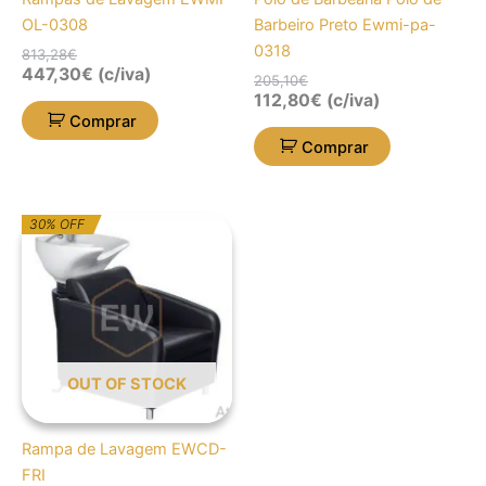
OL-0308
Barbeiro Preto Ewmi-pa-
0318
813,28
€
447,30
€
(c/iva)
205,10
€
112,80
€
(c/iva)
Comprar
Comprar
O
O
30% OFF
preço
preço
original
atual
era:
é:
1.086,09€.
760,26€.
OUT OF STOCK
Rampa de Lavagem EWCD-
FRI