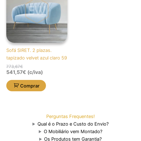
773,67€.
541,57€.
Sofá SIRET. 2 plazas.
tapizado velvet azul claro 59
773,67
€
541,57
€
(c/iva)
Comprar
Perguntas Frequentes!
Qual é o Prazo e Custo do Envio?
O Mobiliário vem Montado?
Os Produtos tem Garantia?