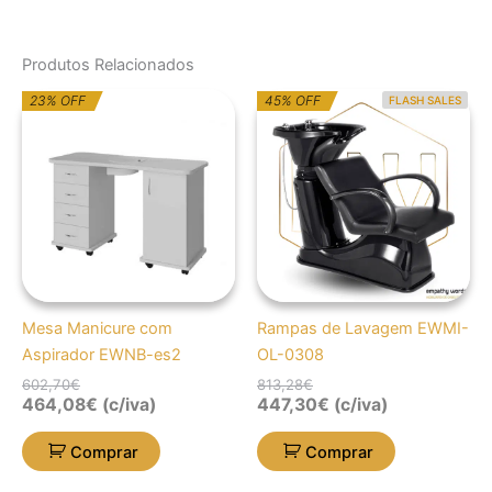
Produtos Relacionados
O
O
O
O
23% OFF
45% OFF
FLASH SALES
preço
preço
preço
preço
original
atual
original
atual
era:
é:
era:
é:
602,70€.
464,08€.
813,28€.
447,30€.
Mesa Manicure com
Rampas de Lavagem EWMI-
Aspirador EWNB-es2
OL-0308
602,70
€
813,28
€
464,08
€
(c/iva)
447,30
€
(c/iva)
Comprar
Comprar