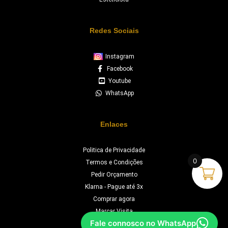
Redes Sociais
Instagram
Facebook
Youtube
WhatsApp
Enlaces
Politica de Privacidade
0
Termos e Condições
Pedir Orçamento
Klarna - Pague até 3x
Comprar agora
Marcar Visita
Fale connosco no WhatsApp
Chave na Mão