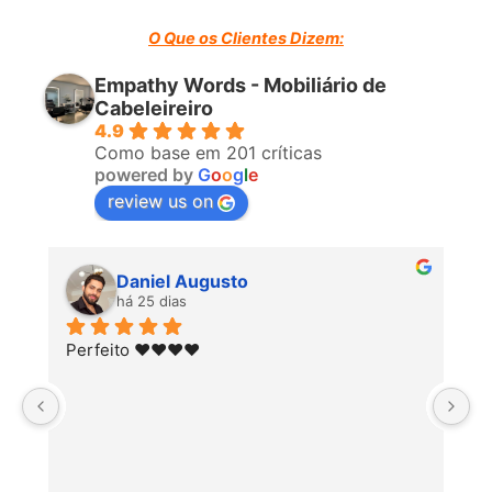
O Que os Clientes Dizem:
Empathy Words - Mobiliário de
Cabeleireiro
4.9
Como base em 201 críticas
powered by
G
o
o
g
l
e
review us on
Daniel Augusto
há 25 dias
Perfeito ♥️♥️♥️♥️