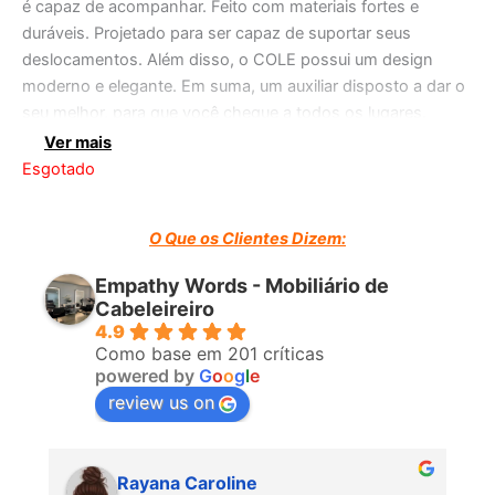
é capaz de acompanhar. Feito com materiais fortes e
duráveis. Projetado para ser capaz de suportar seus
deslocamentos. Além disso, o COLE possui um design
moderno e elegante. Em suma, um auxiliar disposto a dar o
seu melhor, para que você chegue a todos os lugares.
Ver mais
Esgotado
O Que os Clientes Dizem:
Empathy Words - Mobiliário de
Cabeleireiro
4.9
Como base em 201 críticas
powered by
G
o
o
g
l
e
review us on
Rayana Caroline