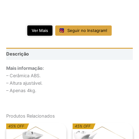
Ver Mais
Seguir no Instagram!
Descrição
Mais informação:
– Cerâmica ABS.
– Altura ajustável.
– Apenas 4kg.
Produtos Relacionados
O
O
O
O
45% OFF
45% OFF
preço
preço
preço
preço
original
atual
original
atual