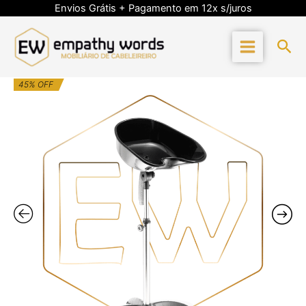
Skip
Envios Grátis + Pagamento em 12x s/juros
to
content
Sea
O
O
45% OFF
preço
preço
original
atual
era:
é:
121,28€.
66,70€.