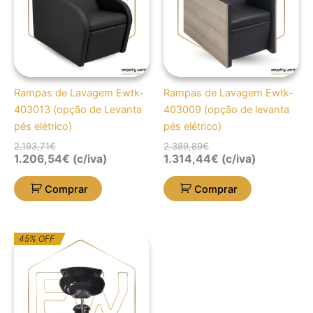
Rampas de Lavagem Ewtk-
Rampas de Lavagem Ewtk-
403013 (opção de Levanta
403009 (opção de levanta
pés elétrico)
pés elétrico)
2.193,71
€
2.389,89
€
1.206,54
€
(c/iva)
1.314,44
€
(c/iva)
Comprar
Comprar
O
O
45% OFF
preço
preço
original
atual
era:
é:
171,22€.
94,17€.