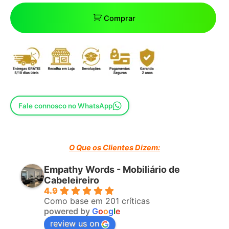
Comprar
Fale connosco no WhatsApp
O Que os Clientes Dizem:
Empathy Words - Mobiliário de
Cabeleireiro
4.9
Como base em 201 críticas
powered by
G
o
o
g
l
e
review us on