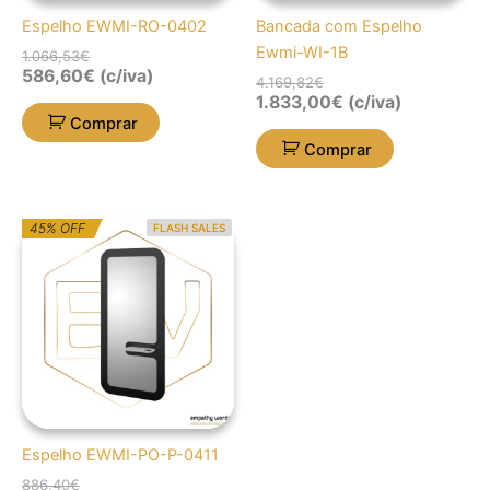
Espelho EWMI-RO-0402
Bancada com Espelho
Ewmi-WI-1B
1.066,53
€
586,60
€
(c/iva)
4.169,82
€
1.833,00
€
(c/iva)
Comprar
Comprar
O
O
45% OFF
FLASH SALES
preço
preço
original
atual
era:
é:
886,40€.
487,52€.
Espelho EWMI-PO-P-0411
886,40
€