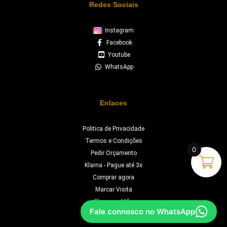
Redes Sociais
Instagram
Facebook
Youtube
WhatsApp
Enlaces
Politica de Privacidade
Termos e Condições
0
Pedir Orçamento
Klarna - Pague até 3x
Comprar agora
Marcar Visita
Chave na Mão
Fale connosco no WhatsApp
Orçamento