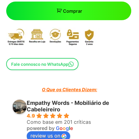
Comprar
Fale connosco no WhatsApp
O Que os Clientes Dizem:
Empathy Words - Mobiliário de
Cabeleireiro
4.9
Como base em 201 críticas
powered by
G
o
o
g
l
e
review us on