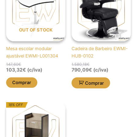
147,60€.
103,32€.
1.580,18€.
790,09€.
OUT OF STOCK
Mesa escolar modular
Cadeira de Barbeiro EWMI-
ajustável EWMI-L001304
HUB-0102
147,60
€
1.580,18
€
103,32
€
(c/iva)
790,09
€
(c/iva)
Comprar
Comprar
O
O
18% OFF
preço
preço
original
atual
era:
é:
418,20€.
342,46€.