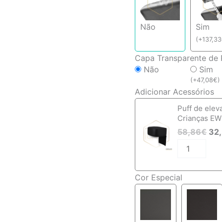
Não
Sim
(
+
137,33
Capa Transparente de 
Não
Sim
(
+
47,08
€
)
Adicionar Acessórios
Quantidade
Puff de elev
de
Crianças EW
Cadeira
58,86
€
32
de
Cabeleireiro
Ewtk-
401013P
Cor Especial