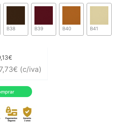
B38
B39
B40
B41
,13
€
7,73
€
(c/iva)
omprar