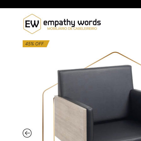
Skip
to
content
45% OFF