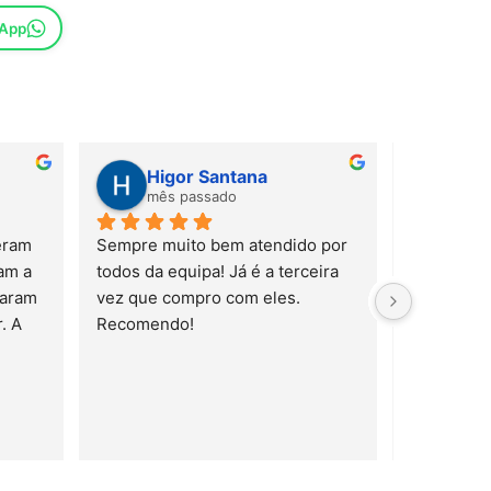
sApp
Higor Santana
Sus
mês passado
mês
ram 
Sempre muito bem atendido por 
m a 
todos da equipa! Já é a terceira 
aram 
vez que compro com eles. 
 A 
Recomendo!
trelas