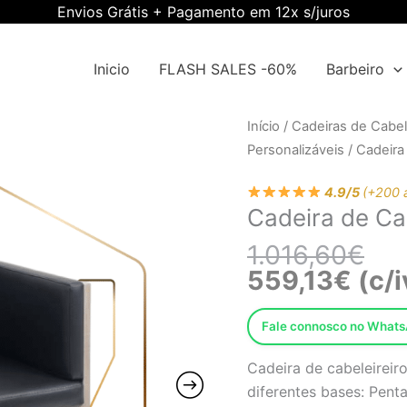
Envios Grátis + Pagamento em 12x s/juros
Inicio
FLASH SALES -60%
Barbeiro
O
O
Quantidade
Início
/
Cadeiras de Cabel
pre
pre
de
Personalizáveis
/ Cadeira
orig
atua
Cadeira
era:
é:
4.9/5
(+200 
de
Cadeira de Ca
1.0
559
Cabeleireiro
Ewtk-
1.016,60
€
401013P
559,13
€
(c/i
Fale connosco no What
Cadeira de cabeleireir
diferentes bases: Pent