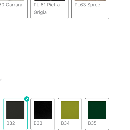
60 Carrara
PL 61 Pietra
PL63 Spree
Grigia
s
B32
B33
B34
B35