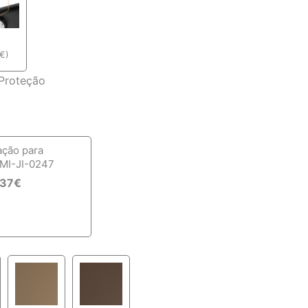
€
)
Proteção
ação para
MI-JI-0247
,37
€