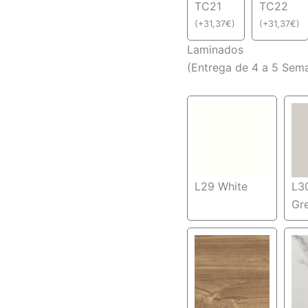
TC21
TC22
(
+
31,37
€
)
(
+
31,37
€
)
Laminados
(Entrega de 4 a 5 Sem
L29 White
L30
Gr