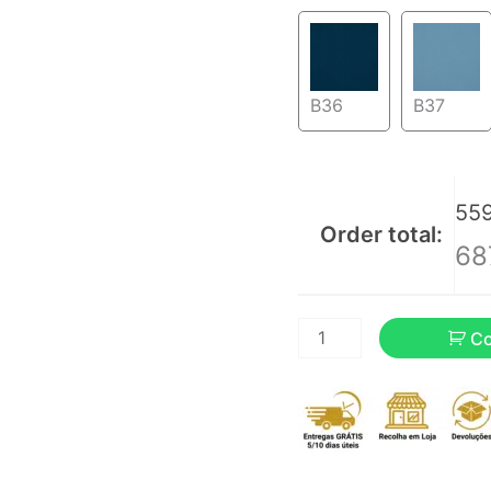
B36
B37
559
Order total:
68
C