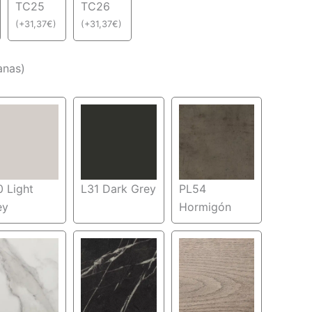
TC25
TC26
(
+
31,37
€
)
(
+
31,37
€
)
anas)
 Light
L31 Dark Grey
PL54
ey
Hormigón