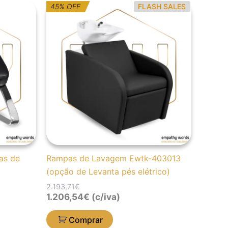
O
O
45% OFF
FLASH SALES
preço
preço
original
atual
era:
é:
2.193,71€.
1.206,54€.
as de
Rampas de Lavagem Ewtk-403013
(opção de Levanta pés elétrico)
2.193,71
€
1.206,54
€
(c/iva)
Comprar