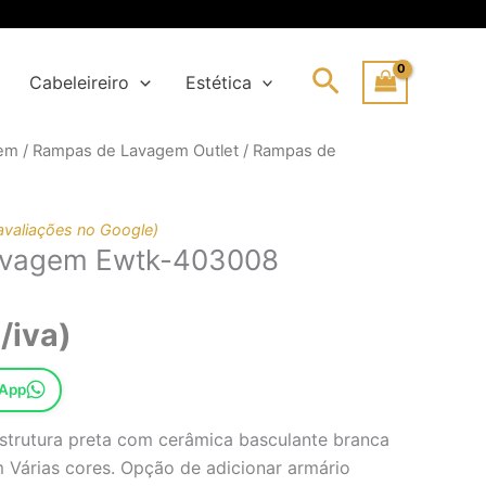
Search
Cabeleireiro
Estética
gem
/
Rampas de Lavagem Outlet
/ Rampas de
ço
ço
inal
al
avaliações no Google)
avagem Ewtk-403008
61,85€.
79,02€.
/iva)
sApp
strutura preta com cerâmica basculante branca
m Várias cores. Opção de adicionar armário