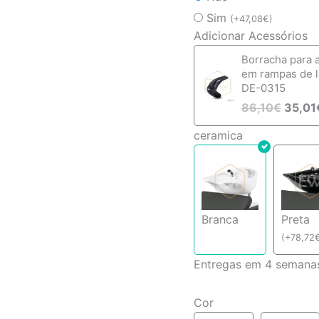
Sim
(
+
47,08
€
)
Adicionar Acessórios
Borracha para 
em rampas de 
DE-0315
86,10
€
35,01
ceramica
Branca
Preta
(
+
78,72
Entregas em 4 semana
Cor