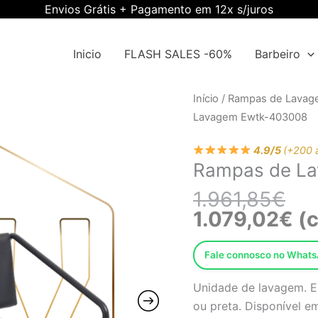
Envios Grátis + Pagamento em 12x s/juros
Inicio
FLASH SALES -60%
Barbeiro
O
O
Quantidade
Início
/
Rampas de Lava
pre
pre
de
Lavagem Ewtk-403008
orig
atu
Rampas
era:
é:
4.9/5
(+200 
de
Rampas de L
1.9
1.0
Lavagem
Ewtk-
1.961,85
€
403008
1.079,02
€
(c
Fale connosco no What
Unidade de lavagem. E
ou preta. Disponível e