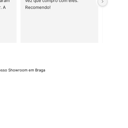
aram 
vez que compro com eles. 
 A 
Recomendo!
trelas
nosso Showroom em Braga