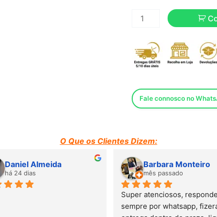
C
Fale connosco no What
O Que os Clientes Dizem:
Daniel Almeida
Barbara Monteiro
há 24 dias
mês passado
Super atenciosos, responde
sempre por whatsapp, fizera