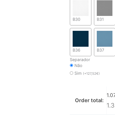
B30
B31
B36
B37
Separador
Não
Sim
(
+
127,52
€
)
1.0
Order total:
1.3