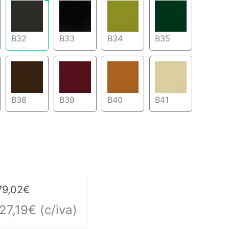
B32
B33
B34
B35
B38
B39
B40
B41
79,02
€
27,19
€
(c/iva)