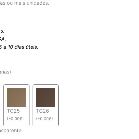
uas ou mais unidades.
s.
A.
a 10 dias úteis.
anas)
TC25
TC26
(
+
0,00
€
)
(
+
0,00
€
)
nsparente