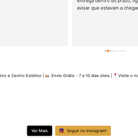
entrega dentro do prazo, lig
avisar que estavam a chegar.
minha experiência é de 5 es
eiro e Centro Estético |
Envio Grátis - 7 a 10 dias úteis |
Visite o 
Ver Mais
Seguir no Instagram!