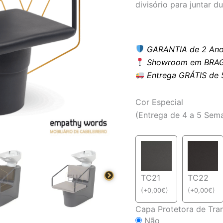
divisório para juntar d
GARANTIA de 2 Ano
Showroom em BRAG
Entrega GRÁTIS de 5 
Cor Especial
(Entrega de 4 a 5 Sem
TC21
TC22
(
+
0,00
€
)
(
+
0,00
€
)
Capa Protetora de Tra
Não