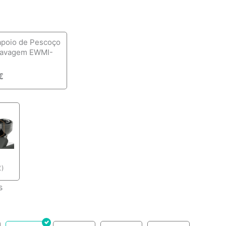
apoio de Pescoço
lavagem EWMI-
€
€
)
s