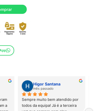
omprar
sApp
Higor Santana
Sus
mês passado
mês
ram 
Sempre muito bem atendido por 
m a 
todos da equipa! Já é a terceira 