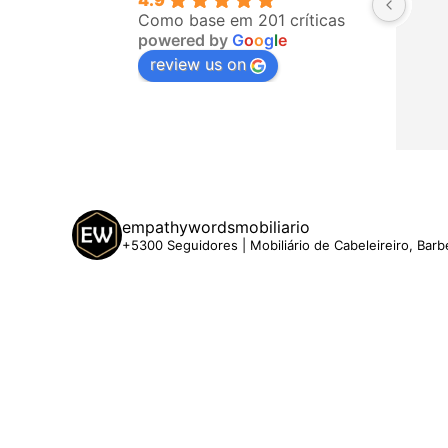
4.9
Como base em 201 críticas
powered by
G
o
o
g
l
e
review us on
empathywordsmobiliario
+5300 Seguidores | Mobiliário de Cabeleireiro, Barb