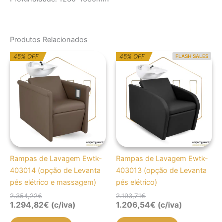
Produtos Relacionados
O
O
O
O
45% OFF
45% OFF
FLASH SALES
preço
preço
preço
preço
original
atual
original
atual
era:
é:
era:
é:
2.354,22€.
1.294,82€.
2.193,71€.
1.206,54€.
Rampas de Lavagem Ewtk-
Rampas de Lavagem Ewtk-
403014 (opção de Levanta
403013 (opção de Levanta
pés elétrico e massagem)
pés elétrico)
2.354,22
€
2.193,71
€
1.294,82
€
(c/iva)
1.206,54
€
(c/iva)