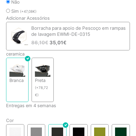
Não
Sim
(
+
47,08
€
)
Adicionar Acessórios
Borracha para apoio de Pescoço em rampas
de lavagem EWMI-DE-0315
86,10
€
35,01
€
ceramica
Branca
Preta
(
+
78,72
€
)
Entregas em 4 semanas
Cor