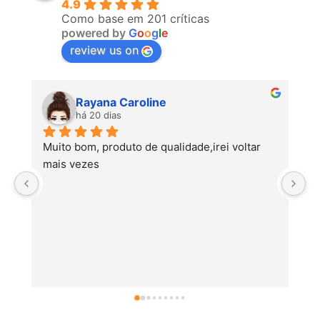
4.9
Como base em 201 críticas
powered by
G
o
o
g
l
e
review us on
Rayana Caroline
há 20 dias
Muito bom, produto de qualidade,irei voltar 
mais vezes