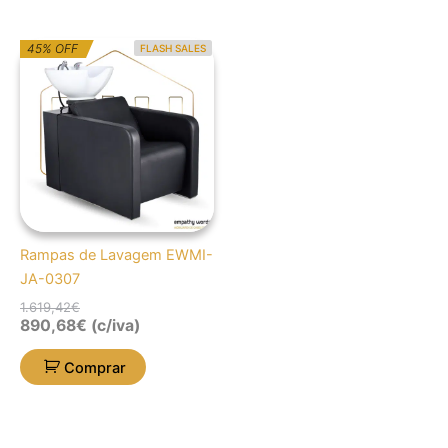
O
O
45% OFF
FLASH SALES
preço
preço
original
atual
era:
é:
1.619,42€.
890,68€.
Rampas de Lavagem EWMI-
JA-0307
1.619,42
€
890,68
€
(c/iva)
Comprar