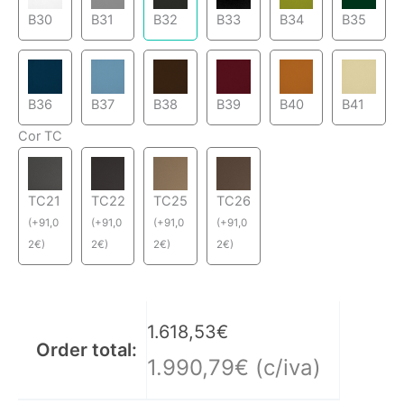
B30
B31
B32
B33
B34
B35
B36
B37
B38
B39
B40
B41
Cor TC
TC21
TC22
TC25
TC26
(
+
91,0
(
+
91,0
(
+
91,0
(
+
91,0
2
€
)
2
€
)
2
€
)
2
€
)
1.618,53
€
Order total:
1.990,79
€
(c/iva)