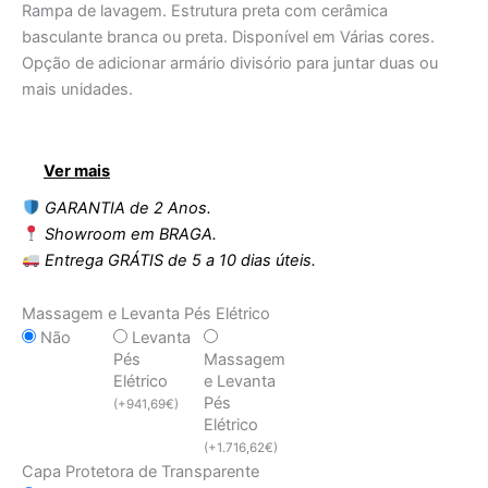
Rampa de lavagem. Estrutura preta com cerâmica
basculante branca ou preta. Disponível em Várias cores.
Opção de adicionar armário divisório para juntar duas ou
mais unidades.
Ver mais
GARANTIA de 2 Anos.
Showroom em BRAGA.
Entrega GRÁTIS de 5 a 10 dias úteis.
Massagem e Levanta Pés Elétrico
Não
Levanta
Pés
Massagem
Elétrico
e Levanta
Pés
(
+
941,69
€
)
Elétrico
(
+
1.716,62
€
)
Capa Protetora de Transparente