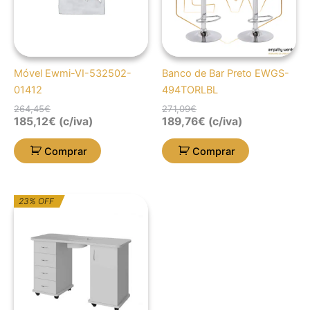
Móvel Ewmi-VI-532502-
Banco de Bar Preto EWGS-
01412
494TORLBL
264,45
€
271,09
€
185,12
€
(c/iva)
189,76
€
(c/iva)
Comprar
Comprar
O
O
23% OFF
preço
preço
original
atual
era:
é:
602,70€.
464,08€.