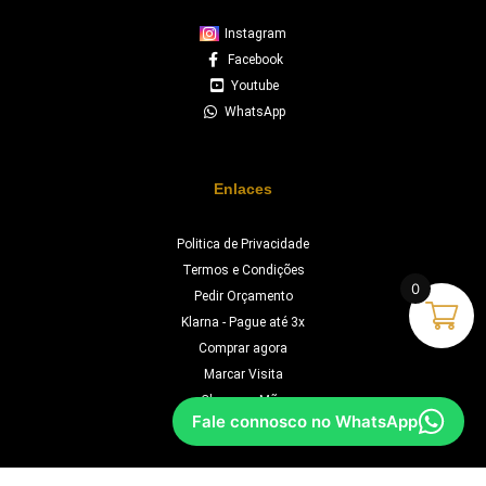
Instagram
Facebook
Youtube
WhatsApp
Enlaces
Politica de Privacidade
Termos e Condições
0
Pedir Orçamento
Klarna - Pague até 3x
Comprar agora
Marcar Visita
Chave na Mão
Fale connosco no WhatsApp
Orçamento