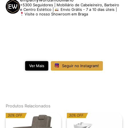
+5300 Seguidores | Mobiliário de Cabeleireiro, Barbeiro
e Centro Estético |
Envio Grátis - 7 a 10 dias úteis |
Visite o nosso Showroom em Braga
Ver Mais
Seguir no Instagram!
Produtos Relacionados
O
O
O
O
30% OFF
30% OFF
preço
preço
preço
preço
original
atual
original
atual