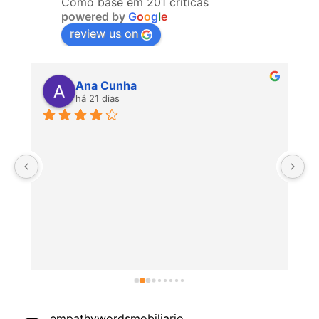
Como base em 201 críticas
powered by
G
o
o
g
l
e
review us on
Ana Cunha
há 21 dias
P
empathywordsmobiliario