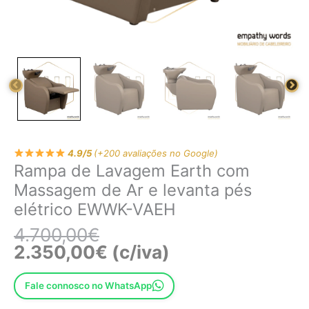
EWWK-
VAEH
4.9/5
(+200 avaliações no Google)
Rampa de Lavagem Earth com
Massagem de Ar e levanta pés
elétrico EWWK-VAEH
4.700,00
€
2.350,00
€
(c/iva)
Fale connosco no WhatsApp