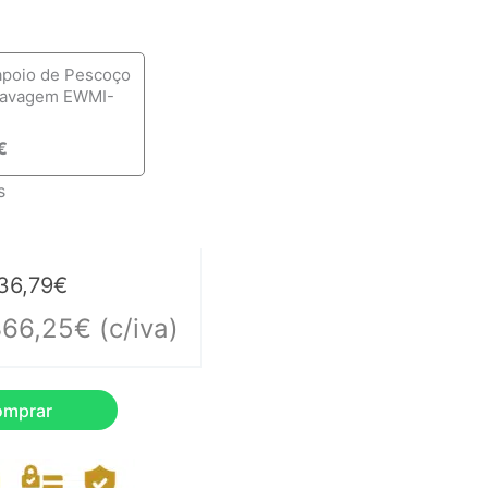
apoio de Pescoço
lavagem EWMI-
€
s
36,79
€
366,25
€
(c/iva)
omprar