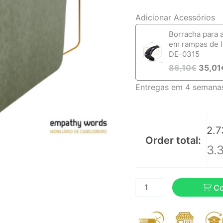
Adicionar Acessórios
Borracha para 
em rampas de 
DE-0315
86,10
€
35,01
Entregas em 4 semana
2.7
Order total:
3.
C