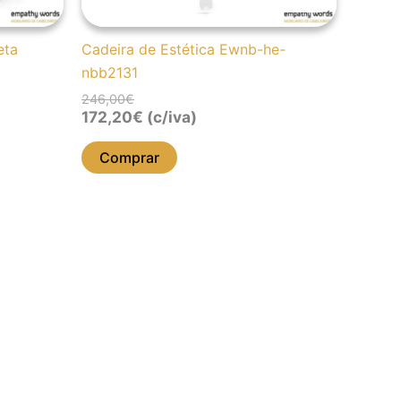
eta
Cadeira de Estética Ewnb-he-
nbb2131
246,00
€
172,20
€
(c/iva)
Comprar