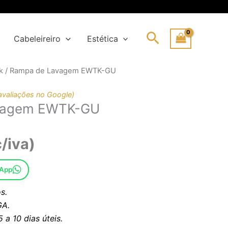
Search
Cabeleireiro
Estética
k
/ Rampa de Lavagem EWTK-GU
ço
ço
ginal
al
avaliações no Google)
vagem EWTK-GU
:
75,97€.
36,79€.
/iva)
sApp
s.
A.
a 10 dias úteis.