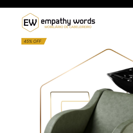
Skip
to
content
45% OFF