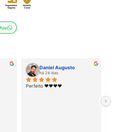
sApp
Daniel Augusto
Dan
há 24 dias
há 2
Perfeito ♥️♥️♥️♥️