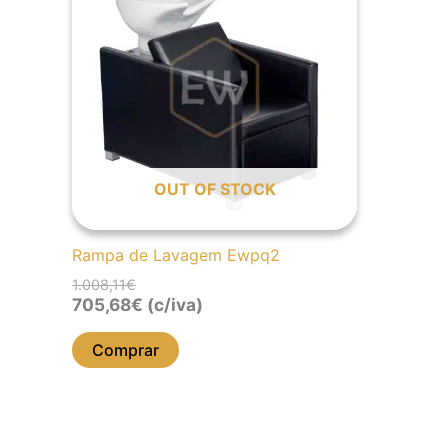
era:
é:
1.008,11€.
705,68€.
OUT OF STOCK
Rampa de Lavagem Ewpq2
1.008,11
€
705,68
€
(c/iva)
Comprar