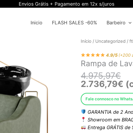
Envios Grátis + Pagamento em 12x s/juros
Inicio
FLASH SALES -60%
Barbeiro
O
O
Quantidade
Início
/
Uncategorized
/
ft
pre
pre
de
ori
atu
4.9/5
(+200 
Rampa
Rampa de La
era
é:
de
4.9
2.7
Lavagem
4.975,97
€
EWTK-
2.736,79
€
(c
GU
Fale connosco no What
GARANTIA de 2 Ano
Showroom em BRAG
Entrega GRÁTIS de 5 