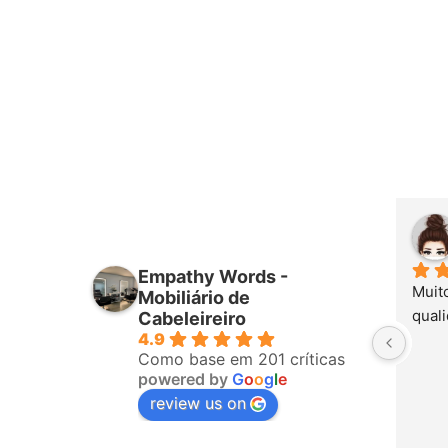
Empathy Words -
Muito
Mobiliário de
quali
Cabeleireiro
4.9
Como base em 201 críticas
powered by
G
o
o
g
l
e
review us on