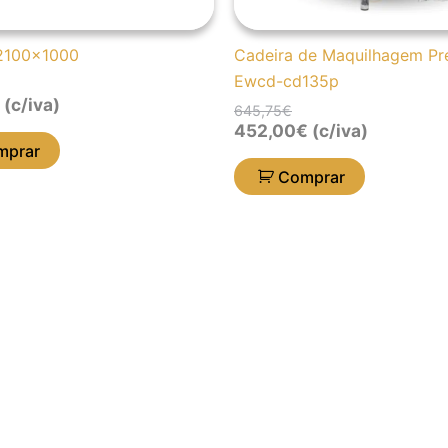
2100×1000
Cadeira de Maquilhagem Pr
Ewcd-cd135p
(c/iva)
645,75
€
452,00
€
(c/iva)
mprar
Comprar