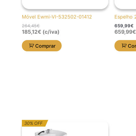
Móvel Ewmi-VI-532502-01412
Espelho 
264,45
€
659,99
€
185,12
€
(c/iva)
659,99
€
Comprar
Co
O
O
30% OFF
preço
preço
original
atual