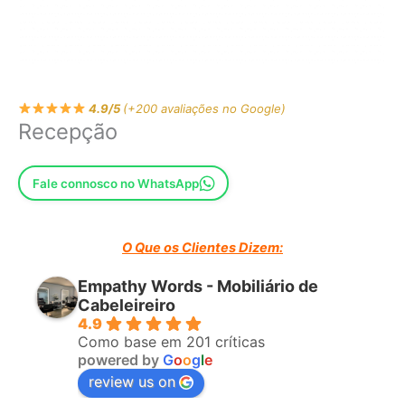
4.9/5
(+200 avaliações no Google)
Recepção
Fale connosco no WhatsApp
O Que os Clientes Dizem:
Empathy Words - Mobiliário de
Cabeleireiro
4.9
Como base em 201 críticas
powered by
G
o
o
g
l
e
review us on