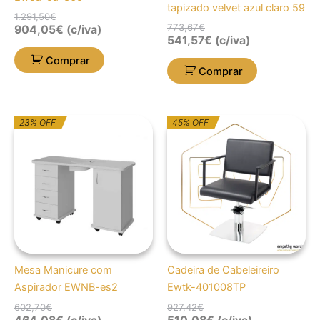
tapizado velvet azul claro 59
1.291,50
€
773,67
€
904,05
€
(c/iva)
541,57
€
(c/iva)
Comprar
Comprar
O
O
O
O
23% OFF
45% OFF
preço
preço
preço
preço
original
atual
original
atual
era:
é:
era:
é:
602,70€.
464,08€.
927,42€.
510,08€.
Mesa Manicure com
Cadeira de Cabeleireiro
Aspirador EWNB-es2
Ewtk-401008TP
602,70
€
927,42
€