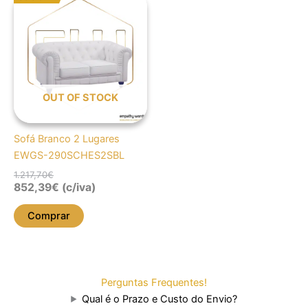
preço
preço
original
atual
era:
é:
1.217,70€.
852,39€.
OUT OF STOCK
Sofá Branco 2 Lugares
EWGS-290SCHES2SBL
1.217,70
€
852,39
€
(c/iva)
Comprar
Perguntas Frequentes!
Qual é o Prazo e Custo do Envio?