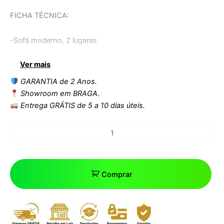
FICHA TÉCNICA:
-Sofá moderno, 2 lugares
Ver mais
-Interior com estrutura de madeira e espuma de alta
densidade.
GARANTIA de 2 Anos.
Showroom em BRAGA.
-Estofo em tecido velvet camel 34
Entrega GRÁTIS de 5 a 10 dias úteis.
-Almofadas decorativas incluídas
-Outras cores disponíveis
Comprar
Dimensões:
Largura: 158 cms