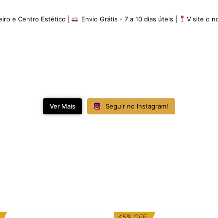
eiro e Centro Estético |
Envio Grátis - 7 a 10 dias úteis |
Visite o 
Ver Mais
Seguir no Instagram!
O
O
O
O
45% OFF