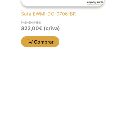
Sofá EWMI-DO-0706-BR
2.033,19
€
822,00
€
(c/iva)
Comprar