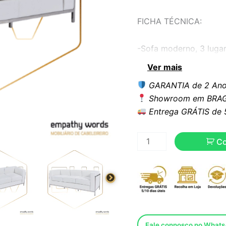
FICHA TÉCNICA:
-Sofa moderno, 3 luga
Ver mais
-Estrutura de aço inox
GARANTIA de 2 Ano
Showroom em BRAG
-Estofo em pele sintét
Entrega GRÁTIS de 5 
-Outras cores disponíve
C
Dimensões:
Largura: 183 cms
Comprimento: 70 cms
Fale connosco no What