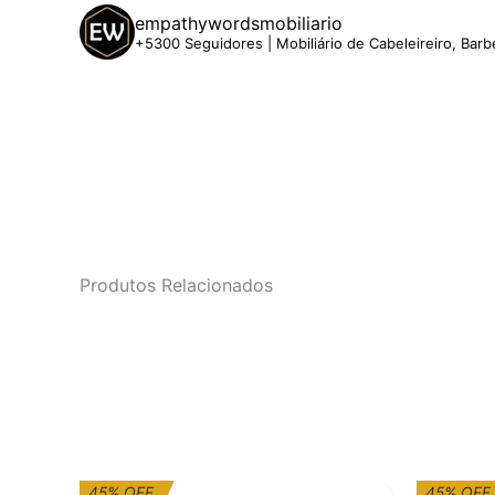
empathywordsmobiliario
+5300 Seguidores | Mobiliário de Cabeleireiro, Barb
Produtos Relacionados
O
O
45% OFF
45% OFF