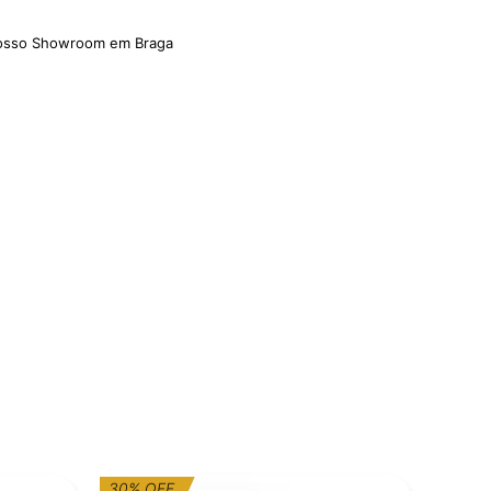
nosso Showroom em Braga
O
O
30% OFF