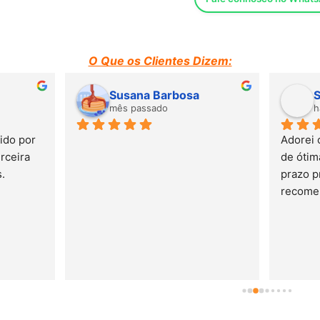
Altura: 68 cms
EMBALAGEM: Plástico 
O Que os Clientes Dizem:
Susana Barbosa
Suzane Moraes
UNIDADES: 1
mês passado
há 2 meses
VOLUME: 0,933 m3
Adorei o atendimento. Mobili
de ótima qualidade. Entrega 
IMPORTANTE.- Este prod
prazo previsto. Adorei e 
emitido por um laborat
recomendo.
conformidade com a no