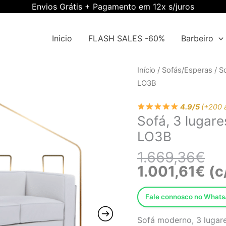
Envios Grátis + Pagamento em 12x s/juros
Inicio
FLASH SALES -60%
Barbeiro
O
O
Quantidade
Início
/
Sofás/Esperas
/
S
pre
pre
de
LO3B
ori
atu
Sofá,
era
é:
4.9/5
(+200 
3
Sofá, 3 lugare
1.6
1.0
lugares,
LO3B
pele
sintética
1.669,36
€
branca
1.001,61
€
(c
EWGS-
LO3B
Fale connosco no What
Sofá moderno, 3 lugares