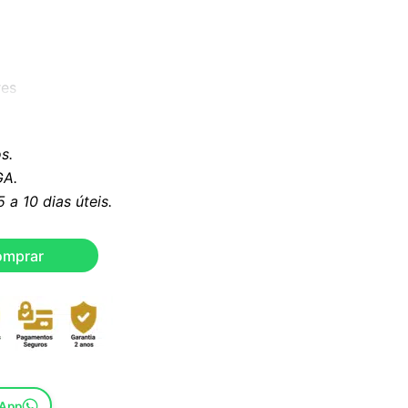
res
idável
s.
A.
ica branca
a 10 dias úteis.
is.
omprar
sApp