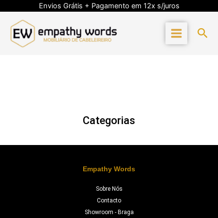
Skip
Envios Grátis + Pagamento em 12x s/juros
to
content
Sea
Categorias
Empathy Words
Sobre Nós
Contacto
Showroom - Braga