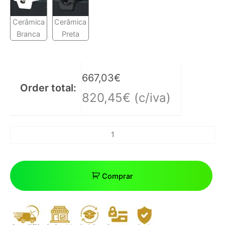
Cerâmica
Cerâmica
Branca
Preta
667,03
€
Order total:
820,45
€
(c/iva)
Comprar