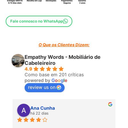
Fale connosco no WhatsApp
O Que os Clientes Dizem:
Empathy Words - Mobiliário de
Cabeleireiro
4.9
Como base em 201 críticas
powered by
G
o
o
g
l
e
review us on
Ana Cunha
há 22 dias
P