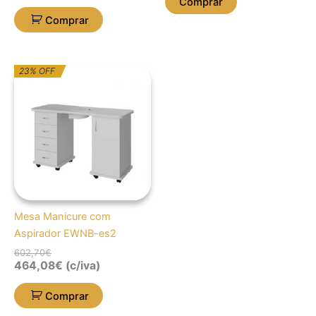
Comprar
Comprar
O
O
23% OFF
preço
preço
original
atual
era:
é:
602,70€.
464,08€.
Mesa Manicure com
Aspirador EWNB-es2
602,70
€
464,08
€
(c/iva)
Comprar