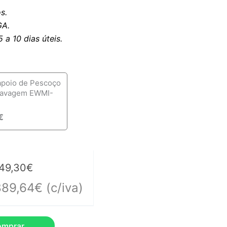
s.
A.
a 10 dias úteis.
apoio de Pescoço
lavagem EWMI-
€
49,30
€
889,64
€
(c/iva)
omprar