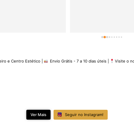
minha experiência é de 5 es
eiro e Centro Estético |
Envio Grátis - 7 a 10 dias úteis |
Visite o 
Ver Mais
Seguir no Instagram!