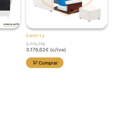
Ewmi-Ly
5.775,71
€
3.176,62
€
(c/iva)
Comprar