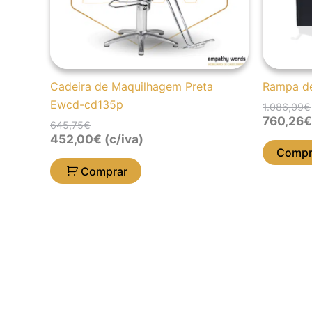
Cadeira de Maquilhagem Preta
Rampa d
Ewcd-cd135p
1.086,09
€
760,26
€
645,75
€
452,00
€
(c/iva)
Compr
Comprar