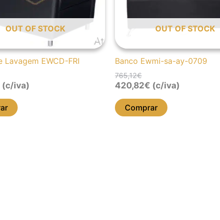
OUT OF STOCK
OUT OF STOCK
e Lavagem EWCD-FRI
Banco Ewmi-sa-ay-0709
765,12
€
(c/iva)
420,82
€
(c/iva)
ar
Comprar