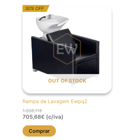
O
O
30% OFF
preço
preço
original
atual
era:
é:
1.008,11€.
705,68€.
OUT OF STOCK
Rampa de Lavagem Ewpq2
1.008,11
€
705,68
€
(c/iva)
Comprar