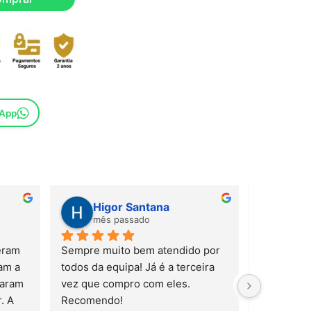
sApp
Higor Santana
Sus
mês passado
mês
ram 
Sempre muito bem atendido por 
m a 
todos da equipa! Já é a terceira 
aram 
vez que compro com eles. 
 A 
Recomendo!