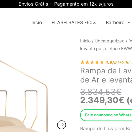
Envios Grátis + Pagamento em 12x s/juros
Inicio
FLASH SALES -60%
Barbeiro
O
O
Quantidade
Início
/
Uncategorized
/
f
pr
pr
de
levanta pés elétrico EW
ori
atu
Rampa
era
é:
4.9/5
(+200 
de
Rampa de La
3.
2.
Lavagem
de Ar e levan
Bege
com
3.834,53
€
Massagem
2.349,30
€
(
de
Ar
Fale connosco no What
e
levanta
Rampa de Lavagem Beg