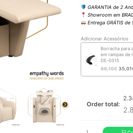
pés
GARANTIA de 2 Ano
elétrico
Showroom em BRAG
EWWK-
Entrega GRÁTIS de 5 
VABE
Adicionar Acessórios
Borracha para 
em rampas de 
DE-0315
86,10
€
35,01
2.3
Order total:
2.
C