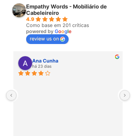
Empathy Words - Mobiliário de
Cabeleireiro
4.9
Como base em 201 críticas
powered by
G
o
o
g
l
e
review us on
Ana Cunha
há 23 dias
P