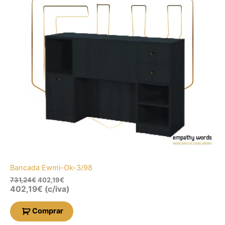
Bancada Ewmi-Ok-3/98
731,24
€
402,19
€
402,19
€
(c/iva)
Comprar