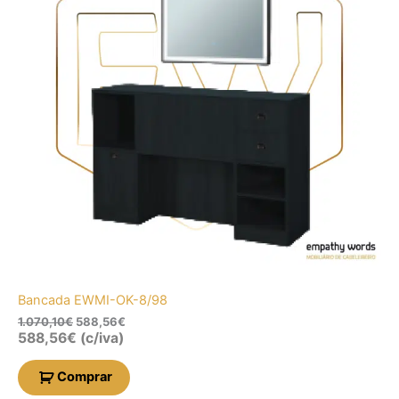
Bancada EWMI-OK-8/98
1.070,10
€
588,56
€
588,56
€
(c/iva)
Comprar