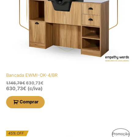
Bancada EWMI-OK-4/BR
1.146,79
€
630,73
€
630,73
€
(c/iva)
Comprar
O
O
45% OFF
Prod
Promoção