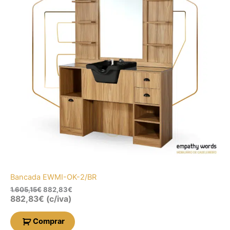
Bancada EWMI-OK-2/BR
1.605,15
€
882,83
€
882,83
€
(c/iva)
Comprar