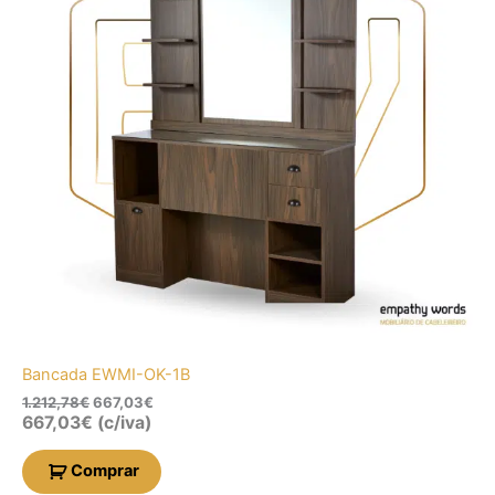
Bancada EWMI-OK-1B
1.212,78
€
667,03
€
667,03
€
(c/iva)
Comprar