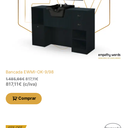
Bancada EWMI-OK-9/98
1.485,66
€
817,11
€
817,11
€
(c/iva)
Comprar
O
O
45% OFF
Prod