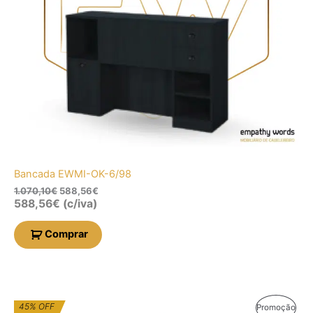
Bancada EWMI-OK-6/98
1.070,10
€
588,56
€
588,56
€
(c/iva)
Comprar
O
O
45% OFF
Prod
Promoção