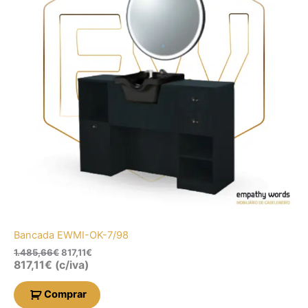
Bancada EWMI-OK-7/98
1.485,66
€
817,11
€
817,11
€
(c/iva)
Comprar