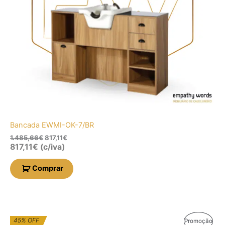
Bancada EWMI-OK-7/BR
1.485,66
€
817,11
€
817,11
€
(c/iva)
Comprar
O
O
45% OFF
Prod
Promoção