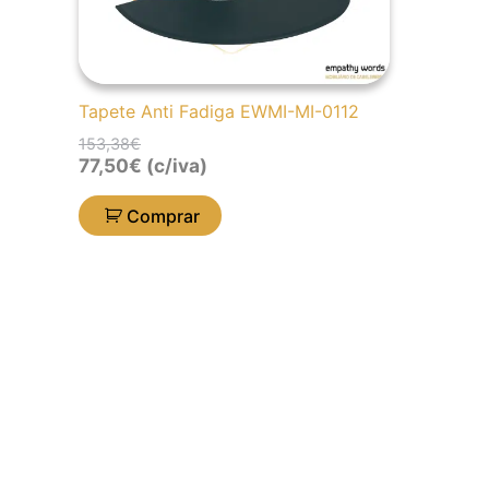
Tapete Anti Fadiga EWMI-MI-0112
153,38
€
77,50
€
(c/iva)
Comprar