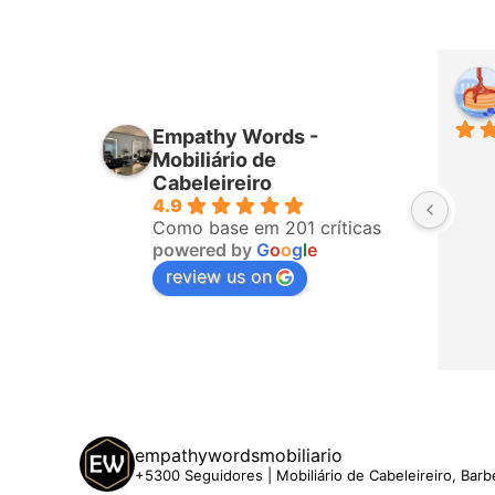
iro
Higor Santana
mês passado
Empathy Words -
ponderam 
Sempre muito bem atendido por 
Mobiliário de
fizeram a 
todos da equipa! Já é a terceira 
Cabeleireiro
4.9
o, ligaram 
vez que compro com eles. 
Como base em 201 críticas
hegar. A 
Recomendo!
powered by
G
o
o
g
l
e
 5 estrelas
review us on
empathywordsmobiliario
+5300 Seguidores | Mobiliário de Cabeleireiro, Barb