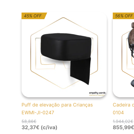
O
O
45% OFF
56% OFF
preço
preço
original
atual
era:
é:
58,86€.
32,37€.
Puff de elevação para Crianças
Cadeira 
EWMI-JI-0247
0104
58,86
€
1.944,02
€
32,37
€
(c/iva)
855,99