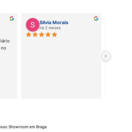
Silvia Morais
Gab
há 2 meses
há 
ário 
Amei! Mate
no 
e serviço 
rápido!
nosso Showroom em Braga