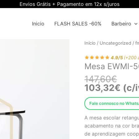
Envios Grátis + Pagamento em 12x s/juros
Inicio
FLASH SALES -60%
Barbeiro
O
O
Quantidade
Início
/
Uncategorized
/
f
preço
preço
de
origin
atual
4.9/5
(+200 
Mesa
Mesa EWMI-5
era:
é:
EWMI-
147,6
103,3
5001401
147,60
€
103,32
€
(c/i
Fale connosco no What
A mesa escolar retangu
acabamento na cor bran
de aprendizagem coope